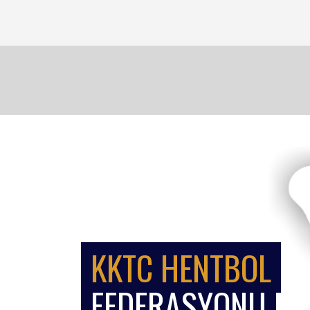
KKTC HENTBOL
FEDERASYONU