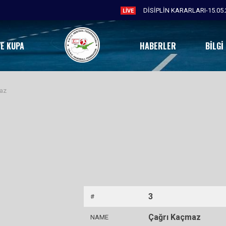
DİSİPLİN KARARLARI-15.05.
LIVE
VE KUPA
HABERLER
BILGI
az
3
#
Çağrı Kaçmaz
NAME