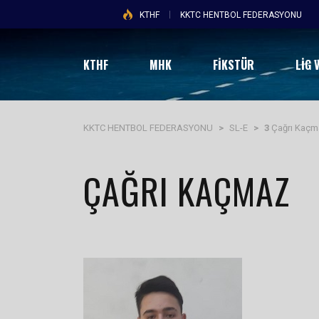
KTHF
KKTC HENTBOL FEDERASYONU
KTHF
MHK
FİKSTÜR
LIG 
KKTC HENTBOL FEDERASYONU
>
SL-E
>
3
Çağrı Kaçm
ÇAĞRI KAÇMAZ