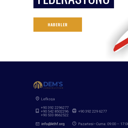
HABERLER
Lefkoşa
+90 392 2296277
+90 542 8502296
+90 392 229 6277
+90 533 8662522
info@kthf.org
Pazartesi–Cuma: 09:00 – 17:0