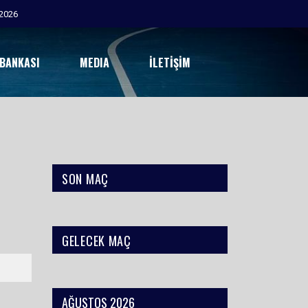
2026
 BANKASI
MEDIA
İLETIŞIM
SON MAÇ
GELECEK MAÇ
AĞUSTOS 2026