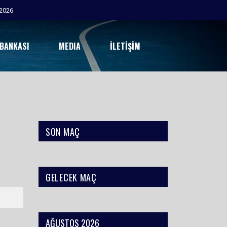
2026
 BANKASI
MEDIA
İLETIŞIM
SON MAÇ
GELECEK MAÇ
AĞUSTOS 2026