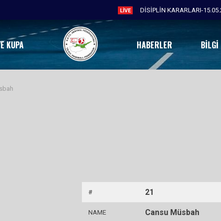
DİSİPLİN KARARLARI-15.05.
LIVE
VE KUPA
HABERLER
BILGI
sbah
21
#
Cansu Müsbah
NAME