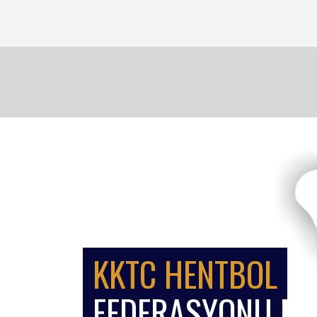
KKTC HENTBOL
FEDERASYONU