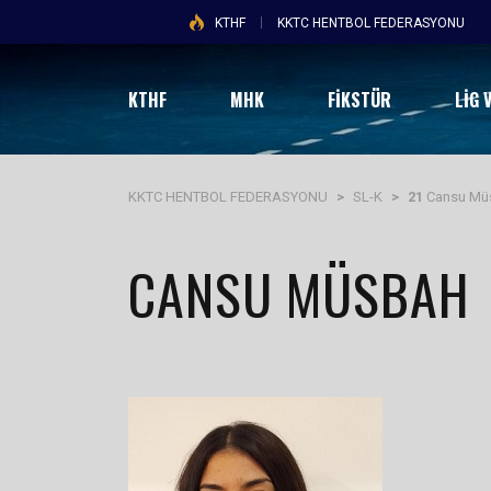
KTHF
KKTC HENTBOL FEDERASYONU
KTHF
MHK
FİKSTÜR
LIG 
KKTC HENTBOL FEDERASYONU
>
SL-K
>
21
Cansu Mü
CANSU MÜSBAH