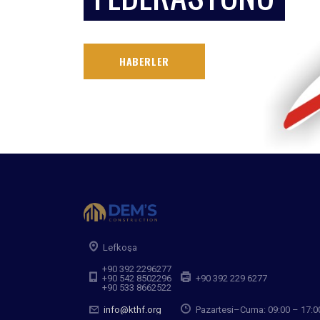
HABERLER
Lefkoşa
+90 392 2296277
+90 542 8502296
+90 392 229 6277
+90 533 8662522
info@kthf.org
Pazartesi–Cuma: 09:00 – 17:0