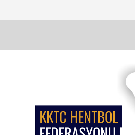
KKTC HENTBOL
FEDERASYONU