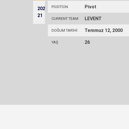
Pivot
POSITION
2020-
LEVENT
12
5
6
3
3
0
0
21
LEVENT
CURRENT TEAM
Temmuz 12, 2000
DOĞUM TARIHI
26
YAŞ