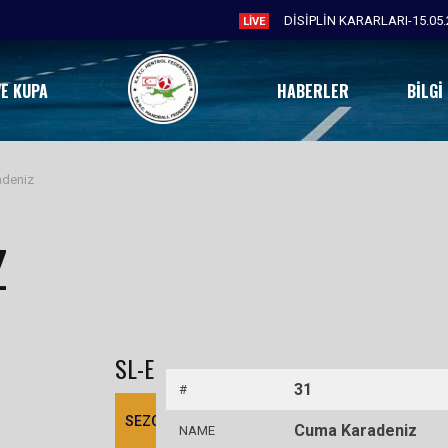
DİSİPLİN KARARLARI-15.05.
LIVE
VE KUPA
HABERLER
BILGI
deniz
Z
SL-E
31
#
SEZON
TAKIM
ŞUT
GOL
6M
K
9M
7M
H
Cuma Karadeniz
NAME