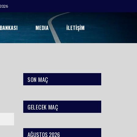
2026
 BANKASI
MEDIA
İLETIŞIM
SON MAÇ
GELECEK MAÇ
H
PH
HY
HF
AS
2’
SK
KK
OY
AĞUSTOS 2026