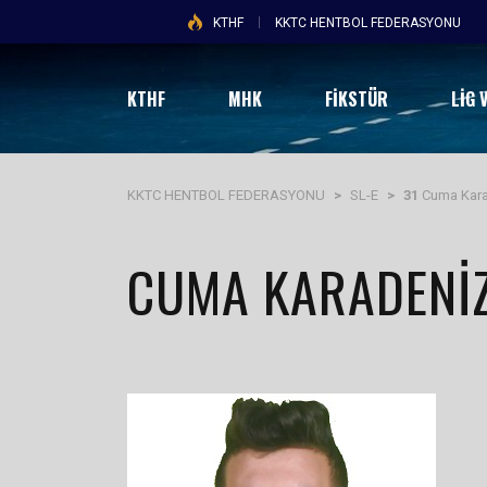
KTHF
KKTC HENTBOL FEDERASYONU
KTHF
MHK
FİKSTÜR
LIG 
KKTC HENTBOL FEDERASYONU
>
SL-E
>
31
Cuma Kara
CUMA KARADENI