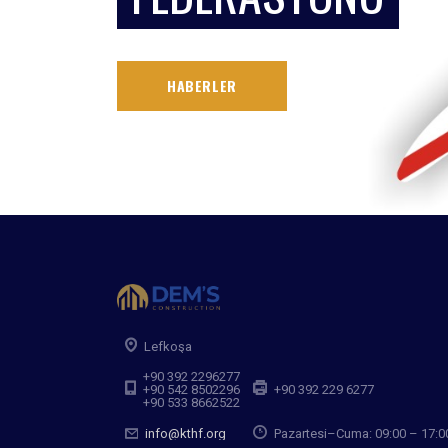
HABERLER
Lefkoşa
+90 392 2296277
+90 542 8502296
+90 392 229 6277
+90 533 8662522
info@kthf.org
Pazartesi–Cuma: 09:00 – 17:0