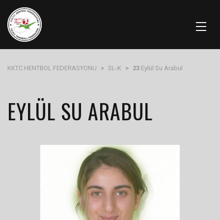
KKTC HENTBOL FEDERASYONU
>
SL-K
>
23
Eylül Su Arabul
EYLÜL SU ARABUL