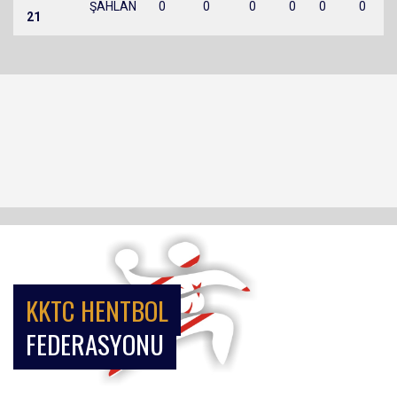
ŞAHLAN
0
0
0
0
0
0
21
KKTC HENTBOL
FEDERASYONU