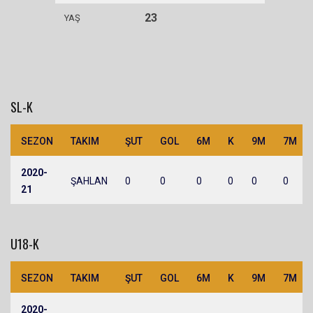
23
YAŞ
SL-K
SEZON
TAKIM
ŞUT
GOL
6M
K
9M
7M
2020-
ŞAHLAN
0
0
0
0
0
0
21
U18-K
SEZON
TAKIM
ŞUT
GOL
6M
K
9M
7M
2020-