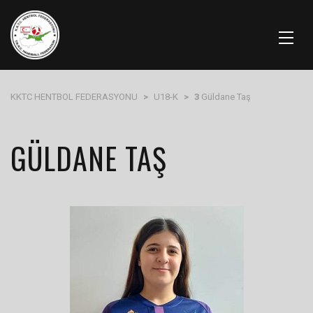
KKTC HENTBOL FEDERASYONU
>
U18-K
>
3
Güldane Taş
GÜLDANE TAŞ