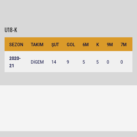
U18-K
SEZON
TAKIM
ŞUT
GOL
6M
K
9M
7M
2020-
DİGEM
14
9
5
5
0
0
1
21