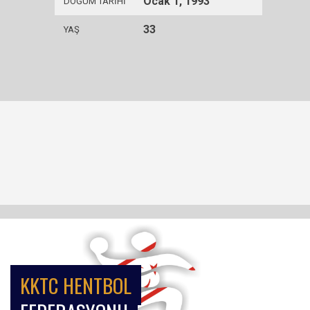
Ocak 1, 1993
DOĞUM TARIHI
33
YAŞ
KKTC HENTBOL