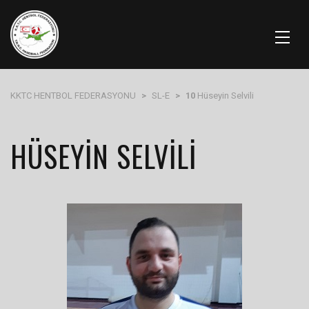
KKTC HENTBOL FEDERASYONU
>
SL-E
>
10
Hüseyin Selvili
HÜSEYIN SELVILI