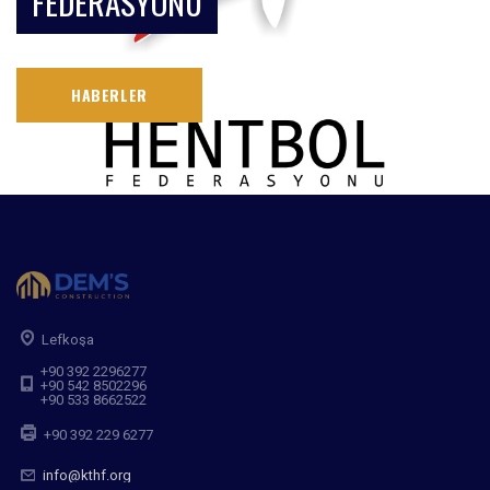
FEDERASYONU
HABERLER
Lefkoşa
+90 392 2296277
+90 542 8502296
+90 533 8662522
+90 392 229 6277
info@kthf.org