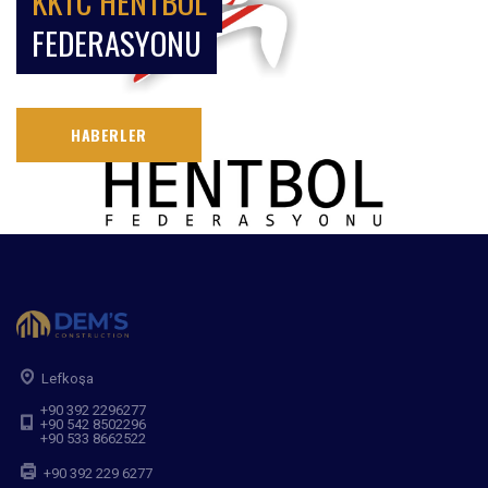
KKTC HENTBOL
FEDERASYONU
HABERLER
Lefkoşa
+90 392 2296277
+90 542 8502296
+90 533 8662522
+90 392 229 6277