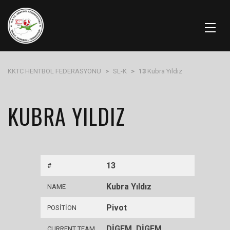
KKTC HENTBOL FEDERASYONU
>
SL-K
>
13
Kubra Yıldız
KUBRA YILDIZ
13
#
Kubra Yıldız
NAME
Pivot
POSITION
DİGEM, DİGEM
CURRENT TEAM