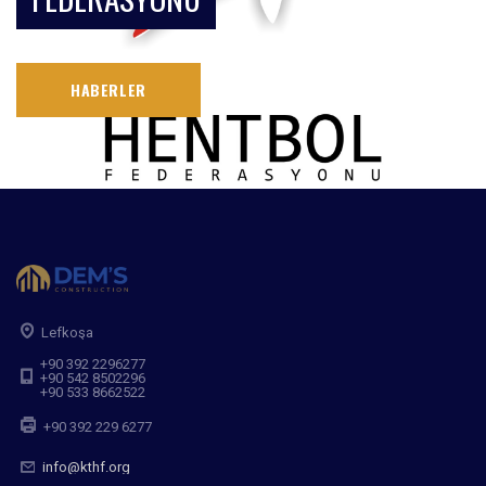
HABERLER
Lefkoşa
+90 392 2296277
+90 542 8502296
+90 533 8662522
+90 392 229 6277
info@kthf.org