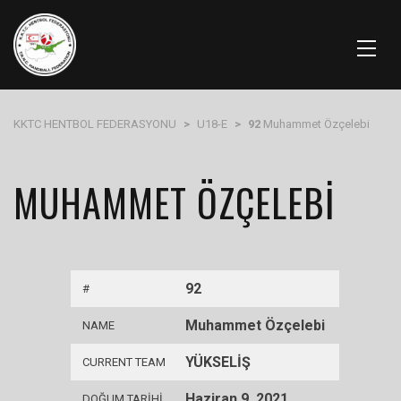
KKTC HENTBOL FEDERASYONU
>
U18-E
>
92
Muhammet Özçelebi
MUHAMMET ÖZÇELEBI
92
#
Muhammet Özçelebi
NAME
YÜKSELİŞ
CURRENT TEAM
Haziran 9, 2021
DOĞUM TARIHI