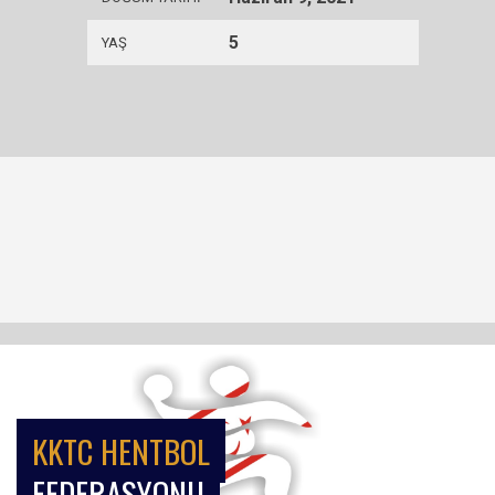
5
YAŞ
KKTC HENTBOL
FEDERASYONU