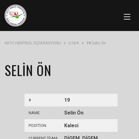
KKTC HENTBOL FEDERASYONU
>
U18-K
>
19
Selin Ön
SELIN ÖN
19
#
Selin Ön
NAME
Kaleci
POSITION
DİGEM, DİGEM
CURRENT TEAM