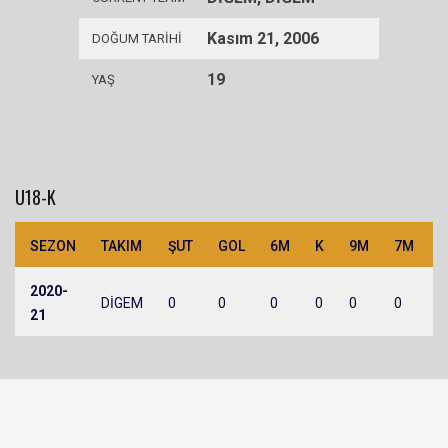
Kasım 21, 2006
DOĞUM TARIHI
19
YAŞ
U18-K
SEZON
TAKIM
ŞUT
GOL
6M
K
9M
7M
2020-
DİGEM
0
0
0
0
0
0
0
21