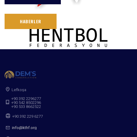
HABERLER
Lefkoşa
+90 392 2296277
+90 542 8502296
+90 533 8662522
+90 392 229 6277
info@kthf.org