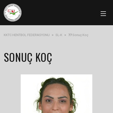
KKTC HENTBOL FEDERASYONU
>
SL-K
>
77
Sonuç Koç
SONUÇ KOÇ