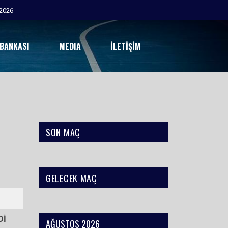
2026
 BANKASI
MEDIA
İLETIŞIM
SON MAÇ
GELECEK MAÇ
Dİ
AĞUSTOS 2026