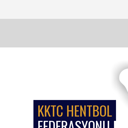
KKTC HENTBOL
FEDERASYONU