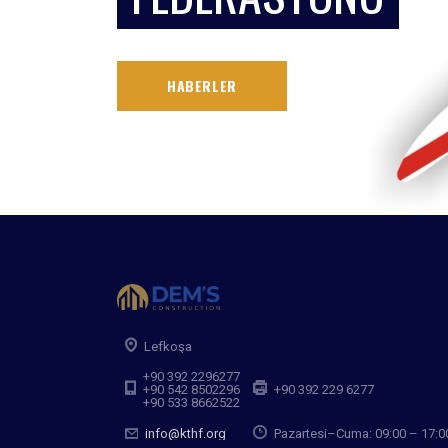
HABERLER
Lefkoşa
+90 392 2296277
+90 542 8502296
+90 392 229 6277
+90 533 8662522
info@kthf.org
Pazartesi–Cuma: 09:00 – 17:0