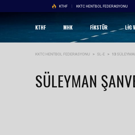
KTHF
KKTC HENTBOL FEDERASYONU
KTHF
MHK
FİKSTÜR
LIG 
KKTC HENTBOL FEDERASYONU
>
SL-E
>
13
SÜLEYMA
SÜLEYMAN ŞANV