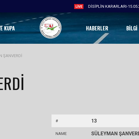
DİSİPLİN KARARLARI-15.05.
LIVE
VE KUPA
HABERLER
BILGI
N ŞANVERDİ
ERDİ
13
#
SÜLEYMAN ŞANVER
NAME