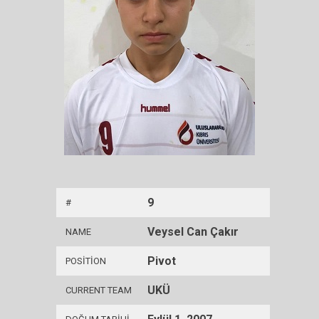
9
#
Veysel Can Çakır
NAME
Pivot
POSITION
UKÜ
CURRENT TEAM