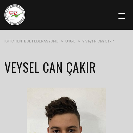
KKTC HENTBOL FEDERASYONU
>
U18-E
>
9
Veysel Can Çakır
VEYSEL CAN ÇAKIR