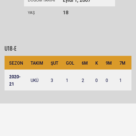
Eylül 1, 2007
DOĞUM TARIHI
18
YAŞ
U18-E
SEZON
TAKIM
ŞUT
GOL
6M
K
9M
7M
H
2020-
UKÜ
3
1
2
0
0
1
0
21