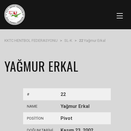
KKTC HENTBOL FEDERASYONU
>
SL-K
>
22
Yağmur Erkal
YAĞMUR ERKAL
22
#
Yağmur Erkal
NAME
Pivot
POSITION
Kasım 23, 2002
DOĞUM TARIHI