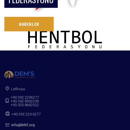
HABERLER
Lefkoşa
+90 392 2296277
+90 542 8502296
+90 533 8662522
+90 392 229 6277
info@kthf.org