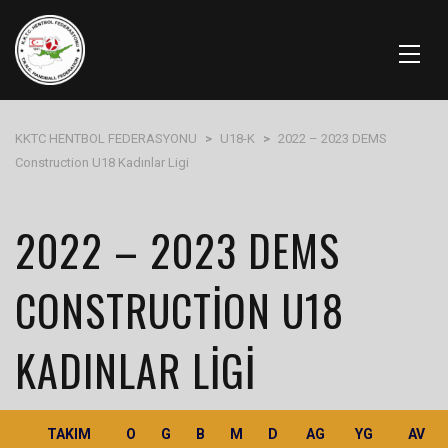
KKTC HENTBOL FEDERASYONU
>
U18-K
>
2022 – 2023 DEMS
Construction U18 Kadınlar Ligi
2022 – 2023 DEMS
CONSTRUCTION U18
KADINLAR LIGI
TAKIM
O
G
B
M
D
AG
YG
AV