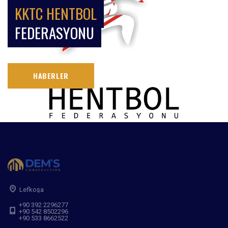
KKTC HENTBOL
FEDERASYONU
HABERLER
Lefkoşa
+90 392 2296277
+90 542 8502296
+90 533 8662522