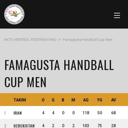
KKTC HENTBOL FEDERASYONU
>
Famagusta Handball Cup Men
FAMAGUSTA HANDBALL
CUP MEN
TAKIM
O
G
B
M
AG
YG
AV
1
IRAN
4
4
0
0
118
50
68
2
UZBEKISTAN
4
2
0
2
103
75
28