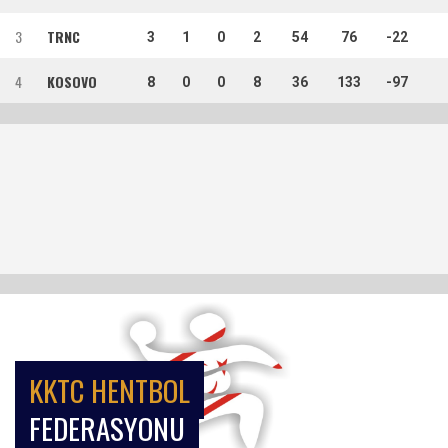
3
TRNC
3
1
0
2
54
76
-22
4
KOSOVO
8
0
0
8
36
133
-97
KKTC HENTBOL
FEDERASYONU