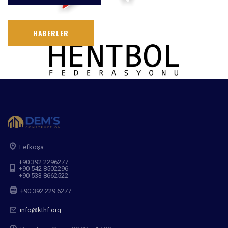
HABERLER
Lefkoşa
+90 392 2296277
+90 542 8502296
+90 533 8662522
+90 392 229 6277
info@kthf.org