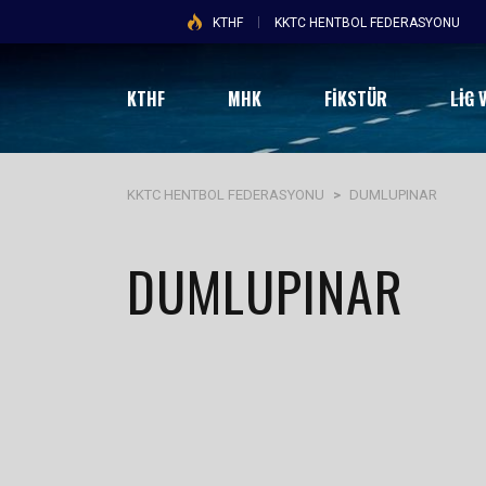
KTHF
KKTC HENTBOL FEDERASYONU
KTHF
MHK
FİKSTÜR
LIG 
KKTC HENTBOL FEDERASYONU
>
DUMLUPINAR
DUMLUPINAR