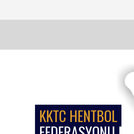
KKTC HENTBOL
FEDERASYONU