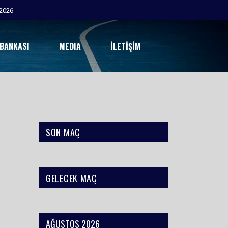
2026
 BANKASI
MEDIA
İLETIŞIM
SON MAÇ
GELECEK MAÇ
AĞUSTOS 2026