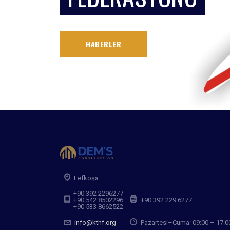
HABERLER
Lefkoşa
+90 392 2296277
+90 542 8502296
+90 392 229 6277
+90 533 8662522
info@kthf.org
Pazartesi–Cuma: 09:00 – 17:0