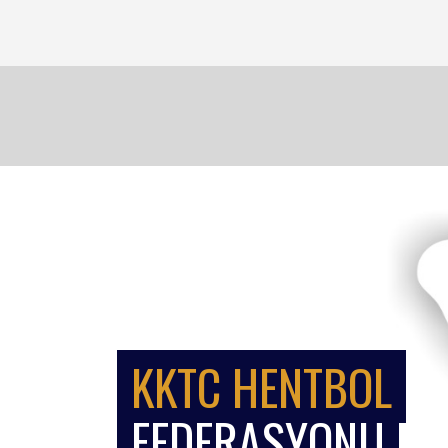
KKTC HENTBOL
FEDERASYONU