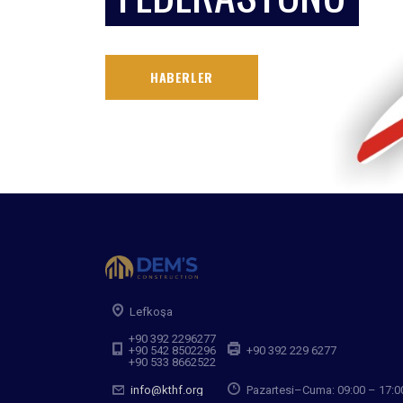
HABERLER
Lefkoşa
+90 392 2296277
+90 542 8502296
+90 392 229 6277
+90 533 8662522
info@kthf.org
Pazartesi–Cuma: 09:00 – 17:0