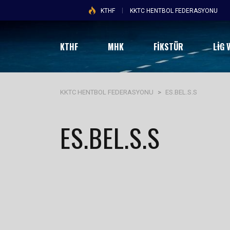
KTHF
KKTC HENTBOL FEDERASYONU
KTHF
MHK
FİKSTÜR
LIG 
KKTC HENTBOL FEDERASYONU
>
ES.BEL.S.S
ES.BEL.S.S