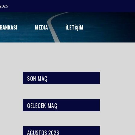
2026
 BANKASI
MEDIA
İLETIŞIM
SON MAÇ
GELECEK MAÇ
AĞUSTOS 2026