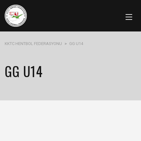
KKTC HENTBOL FEDERASYONU
>
GG U14
GG U14