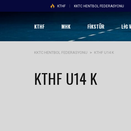
KTHF
KKTC HENTBOL FEDERASYONU
KTHF
MHK
FİKSTÜR
LIG 
KKTC HENTBOL FEDERASYONU
>
KTHF U14 K
KTHF U14 K