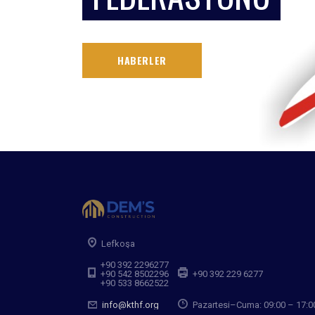
HABERLER
Lefkoşa
+90 392 2296277
+90 542 8502296
+90 392 229 6277
+90 533 8662522
info@kthf.org
Pazartesi–Cuma: 09:00 – 17:0