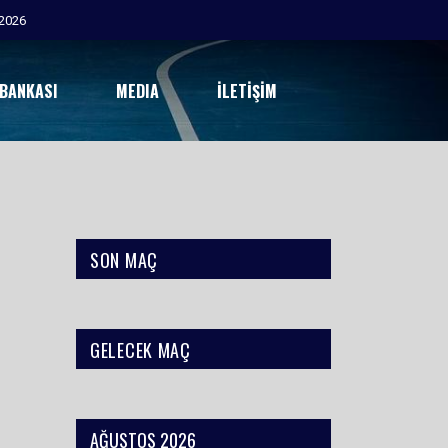
2026
 BANKASI
MEDIA
İLETIŞIM
SON MAÇ
GELECEK MAÇ
AĞUSTOS 2026