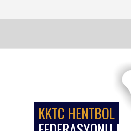
KKTC HENTBOL
FEDERASYONU