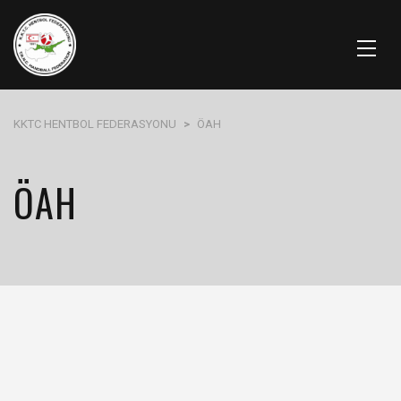
KKTC HENTBOL FEDERASYONU
>
ÖAH
ÖAH