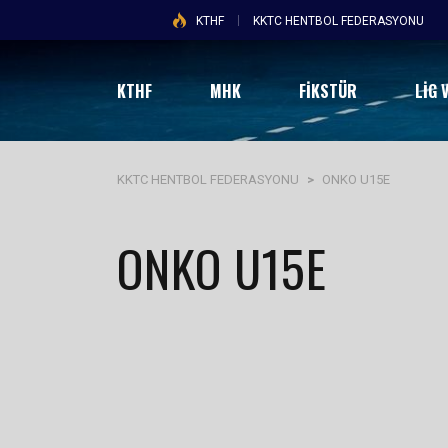
KTHF
KKTC HENTBOL FEDERASYONU
KTHF
MHK
FİKSTÜR
LIG 
KKTC HENTBOL FEDERASYONU
>
ONKO U15E
ONKO U15E