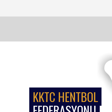
KKTC HENTBOL
FEDERASYONU