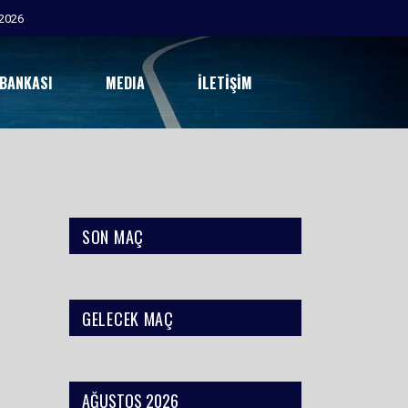
2026
 BANKASI
MEDIA
İLETIŞIM
SON MAÇ
GELECEK MAÇ
AĞUSTOS 2026