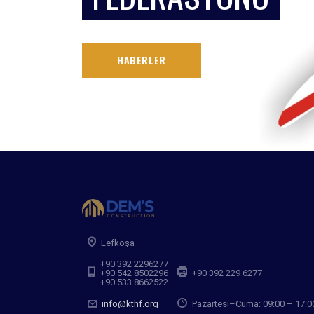
HABERLER
Lefkoşa
+90 392 2296277
+90 542 8502296
+90 392 229 6277
+90 533 8662522
info@kthf.org
Pazartesi–Cuma: 09:00 – 17:0