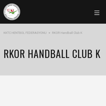
KKTC HENTBOL FEDERASYONU
>
RKOR Handball Club K
RKOR HANDBALL CLUB K