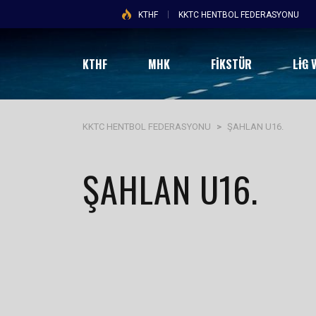
KTHF
KKTC HENTBOL FEDERASYONU
KTHF
MHK
FİKSTÜR
LIG 
KKTC HENTBOL FEDERASYONU
>
ŞAHLAN U16.
ŞAHLAN U16.