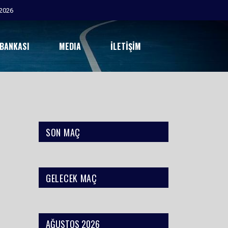
2026
 BANKASI
MEDIA
İLETIŞIM
SON MAÇ
GELECEK MAÇ
AĞUSTOS 2026