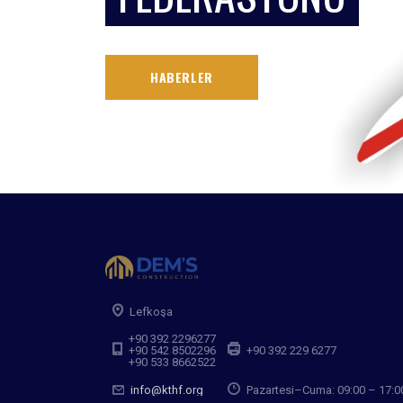
HABERLER
Lefkoşa
+90 392 2296277
+90 542 8502296
+90 392 229 6277
+90 533 8662522
info@kthf.org
Pazartesi–Cuma: 09:00 – 17:0