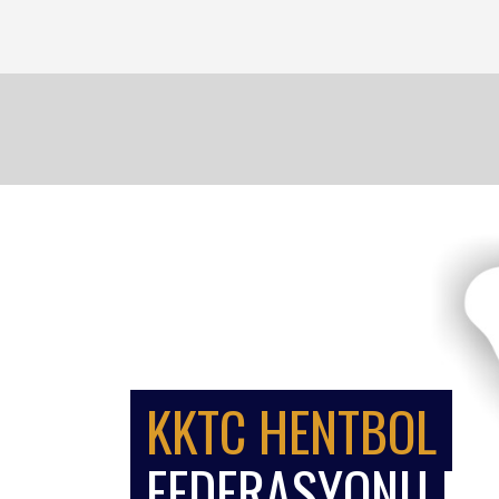
KKTC HENTBOL
FEDERASYONU