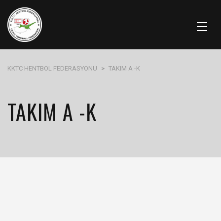
KKTC HENTBOL FEDERASYONU
>
TAKIM A -K
TAKIM A -K