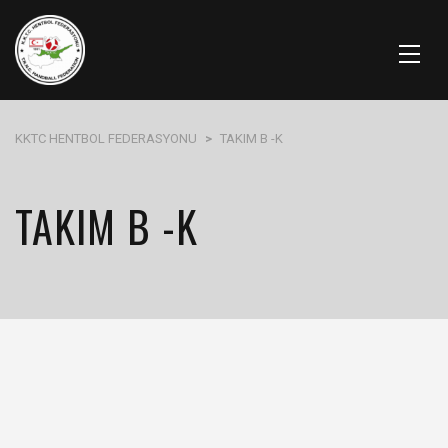
KKTC HENTBOL FEDERASYONU
>
TAKIM B -K
TAKIM B -K