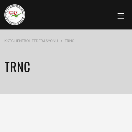
KKTC HENTBOL FEDERASYONU
>
TRNC
TRNC