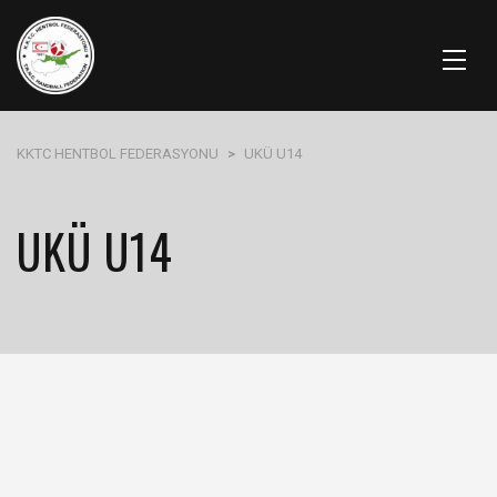
KKTC HENTBOL FEDERASYONU
>
UKÜ U14
UKÜ U14