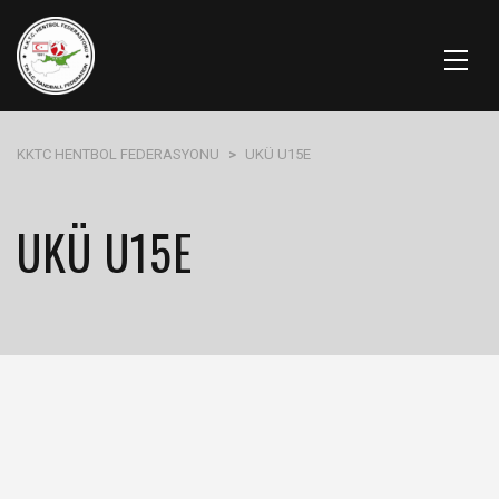
KKTC HENTBOL FEDERASYONU
>
UKÜ U15E
UKÜ U15E