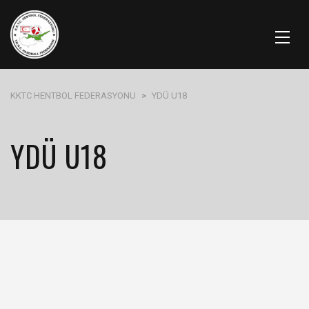
KKTC HENTBOL FEDERASYONU
>
YDÜ U18
YDÜ U18