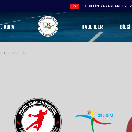
DİSİPLİN KARARLARI-15.05.
LIVE
VE KUPA
HABERLER
BILGI
R
>
SUPER LİG
ÖAH
MGA