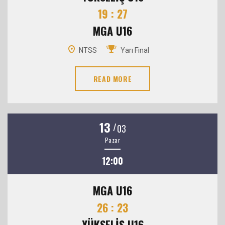
19 : 27
MGA U16
NTSS
Yarı Final
READ MORE
13
/
03
Pazar
12:00
MGA U16
26 : 23
YÜKSELİŞ U16