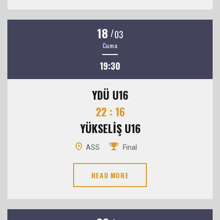
18
/
03
Cuma
19:30
YDÜ U16
22 : 16
YÜKSELİŞ U16
ASS
Final
READ MORE