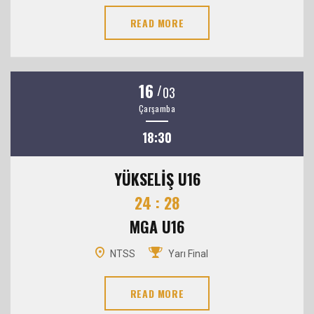
READ MORE
16
/
03
Çarşamba
18:30
YÜKSELİŞ U16
24 : 28
MGA U16
NTSS
Yarı Final
READ MORE