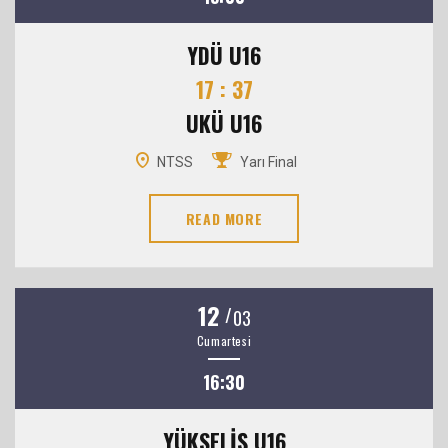
YDÜ U16
17 : 37
UKÜ U16
NTSS
Yarı Final
READ MORE
12
/
03
Cumartesi
16:30
YÜKSELİŞ U16