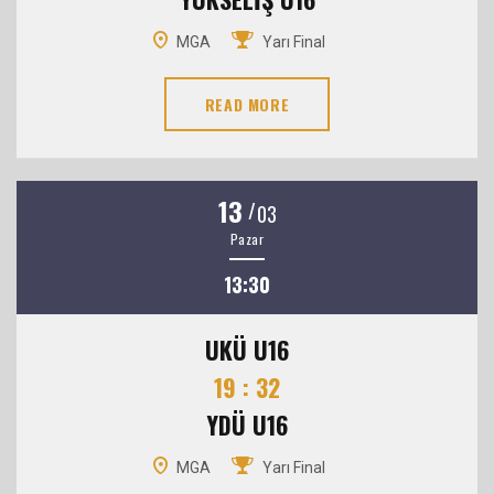
MGA
Yarı Final
READ MORE
13
/
03
Pazar
13:30
UKÜ U16
19 : 32
YDÜ U16
MGA
Yarı Final