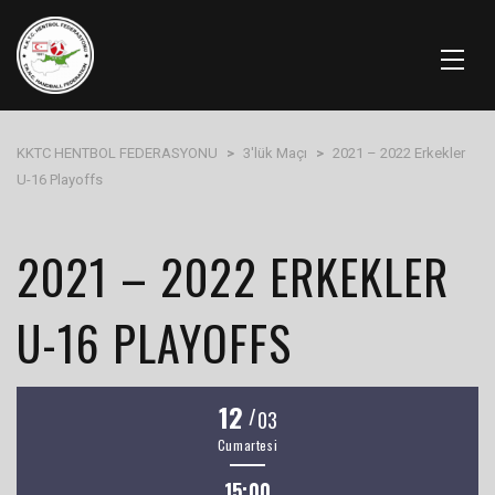
KKTC HENTBOL FEDERASYONU
>
3'lük Maçı
>
2021 – 2022 Erkekler
U-16 Playoffs
2021 – 2022 ERKEKLER
U-16 PLAYOFFS
12
/
03
Cumartesi
15:00