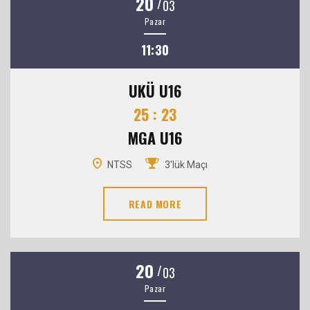
20
/
03
Pazar
11:30
UKÜ U16
25 : 23
MGA U16
NTSS
3'lük Maçı
READ MORE
20
/
03
Pazar