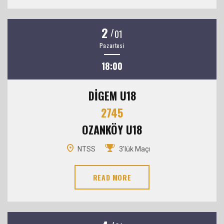
2
/
01
Pazartesi
18:00
DİGEM U18
2745
OZANKÖY U18
NTSS
3'lük Maçı
READ MORE