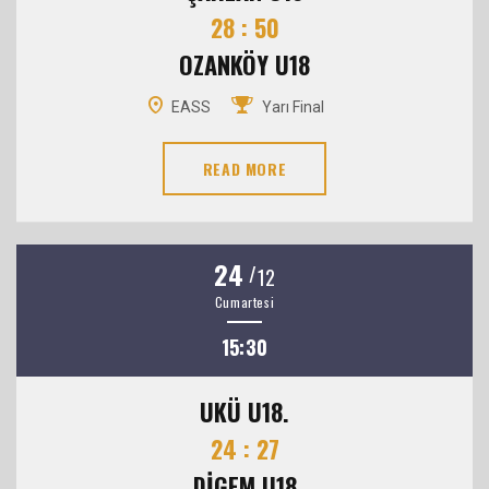
28 : 50
OZANKÖY U18
EASS
Yarı Final
READ MORE
24
/
12
Cumartesi
15:30
UKÜ U18.
24 : 27
DİGEM U18