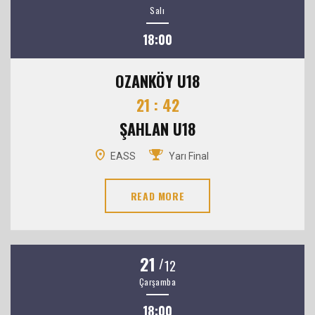
Salı
18:00
OZANKÖY U18
21 : 42
ŞAHLAN U18
EASS
Yarı Final
READ MORE
21
/
12
Çarşamba
18:00