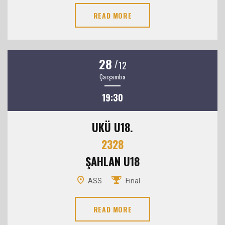
READ MORE
28
/
12
Çarşamba
19:30
UKÜ U18.
2328
ŞAHLAN U18
ASS
Final
READ MORE