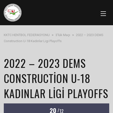
KKTC HENTBOL FEDERASYONU
>
3'lük Maçı
>
2022 – 2023 DEMS
Construction U-18 Kadınlar Ligi Playoffs
2022 – 2023 DEMS
CONSTRUCTION U-18
KADINLAR LIGI PLAYOFFS
20
/
12