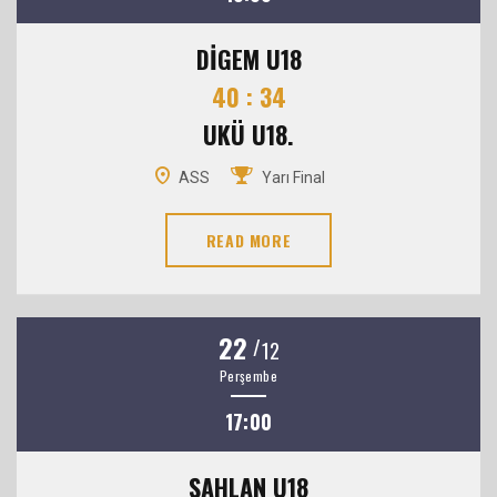
DİGEM U18
40 : 34
UKÜ U18.
ASS
Yarı Final
READ MORE
22
/
12
Perşembe
17:00
ŞAHLAN U18