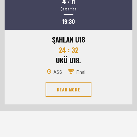
4
/
01
Çarşamba
19:30
ŞAHLAN U18
24 : 32
UKÜ U18.
ASS
Final
READ MORE