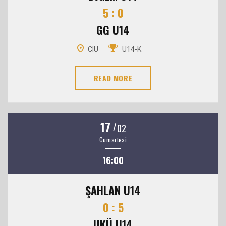
5 : 0
GG U14
CIU
U14-K
READ MORE
17
/
02
Cumartesi
16:00
ŞAHLAN U14
0 : 5
UKÜ U14