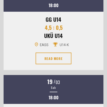
18:00
GG U14
4,5 : 0,5
UKÜ U14
EASS
U14-K
READ MORE
19
/
03
Salı
18:00