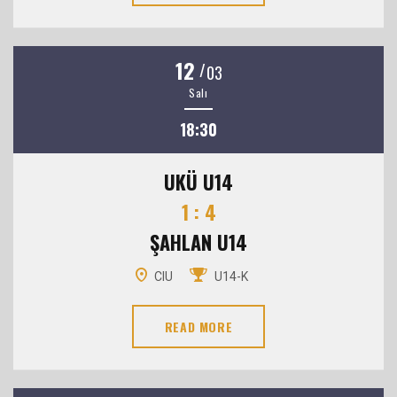
12
/
03
Salı
18:30
UKÜ U14
1 : 4
ŞAHLAN U14
CIU
U14-K
READ MORE