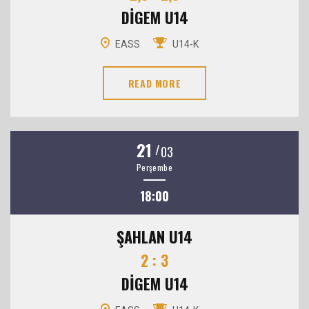
DİGEM U14
EASS
U14-K
READ MORE
21
/
03
Perşembe
18:00
ŞAHLAN U14
2 : 3
DİGEM U14