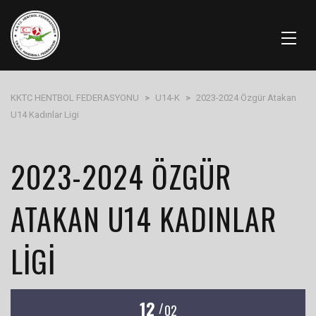
KKTC HENTBOL FEDERASYONU
>
U14-K
>
2023-2024 Özgür Atakan
U14 Kadınlar Ligi
2023-2024 ÖZGÜR
ATAKAN U14 KADINLAR
LIGI
12
/
02