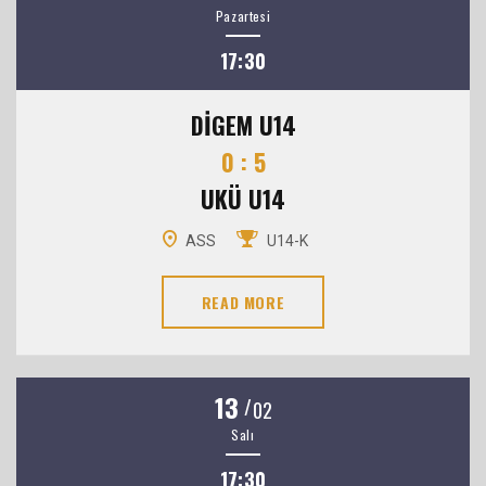
Pazartesi
17:30
DİGEM U14
0 : 5
UKÜ U14
ASS
U14-K
READ MORE
13
/
02
Salı
17:30