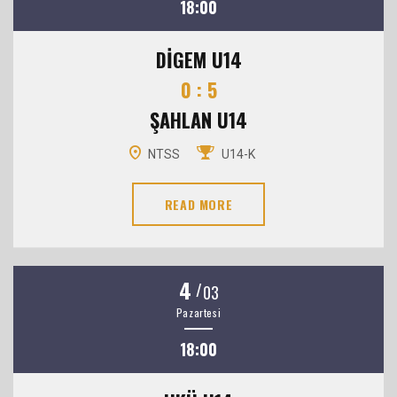
18:00
DİGEM U14
0 : 5
ŞAHLAN U14
NTSS
U14-K
READ MORE
4
/
03
Pazartesi
18:00