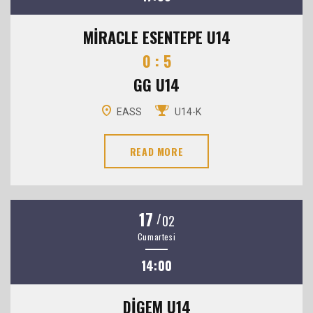
MİRACLE ESENTEPE U14
0 : 5
GG U14
EASS
U14-K
READ MORE
17
/
02
Cumartesi
14:00
DİGEM U14