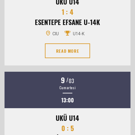
UKÜ U14
1 : 4
ESENTEPE EFSANE U-14K
CIU
U14-K
READ MORE
9
/
03
Cumartesi
13:00
UKÜ U14
0 : 5