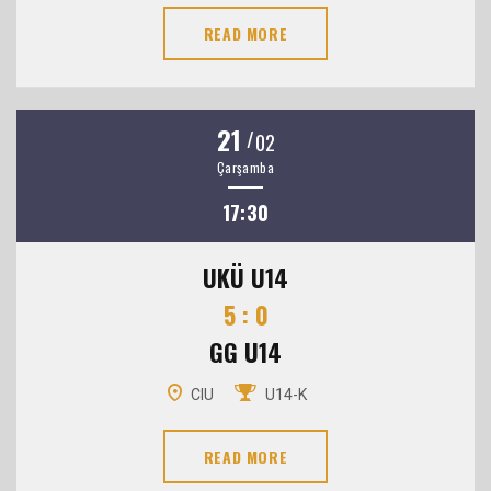
READ MORE
21
/
02
Çarşamba
17:30
UKÜ U14
5 : 0
GG U14
CIU
U14-K
READ MORE