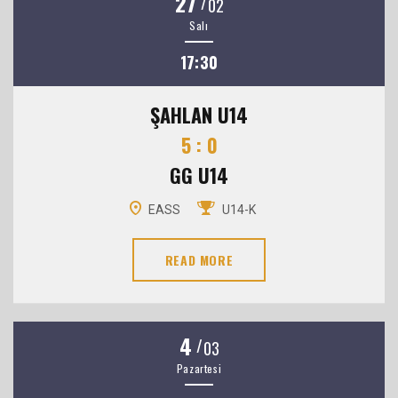
27
/
02
Salı
17:30
ŞAHLAN U14
5 : 0
GG U14
EASS
U14-K
READ MORE
4
/
03
Pazartesi