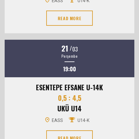
EASS
U14-K
READ MORE
21
/
03
Perşembe
19:00
ESENTEPE EFSANE U-14K
0,5 : 4,5
UKÜ U14
EASS
U14-K
READ MORE