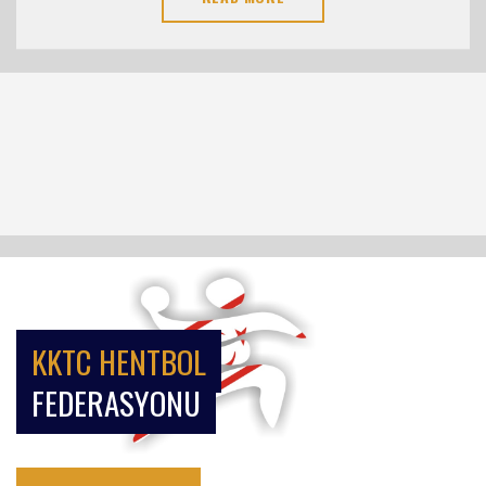
KKTC HENTBOL
FEDERASYONU