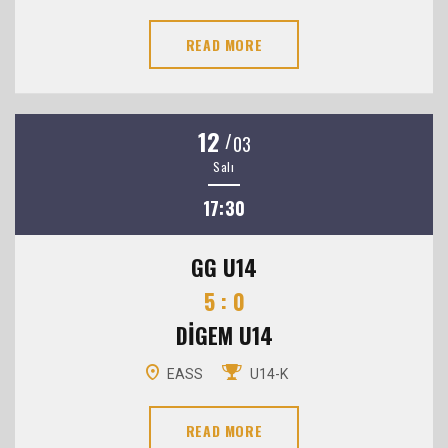
READ MORE
12
/
03
Salı
17:30
GG U14
5 : 0
DİGEM U14
EASS
U14-K
READ MORE