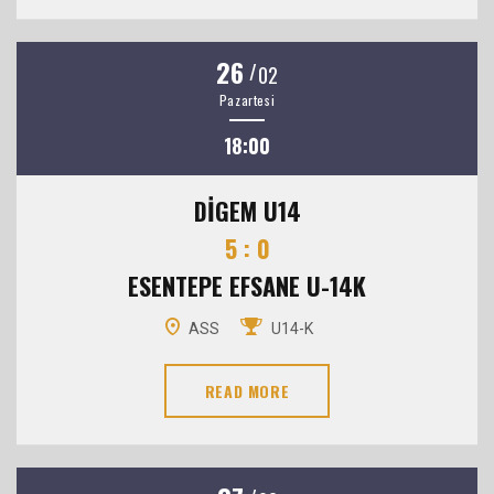
26
/
02
Pazartesi
18:00
DİGEM U14
5 : 0
ESENTEPE EFSANE U-14K
ASS
U14-K
READ MORE