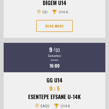
DİGEM U14
CIU
U14-K
READ MORE
9
/
03
Cumartesi
16:00
GG U14
0 : 5
ESENTEPE EFSANE U-14K
EASS
U14-K