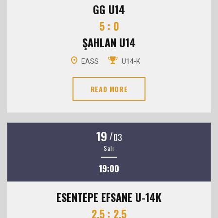
GG U14
5 : 0
ŞAHLAN U14
EASS
U14-K
READ MORE
19
/
03
Salı
19:00
ESENTEPE EFSANE U-14K
2,5 : 2,5