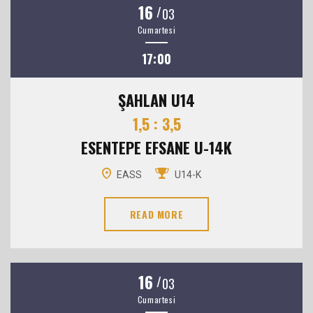
16
/
03
Cumartesi
17:00
ŞAHLAN U14
1,5 : 3,5
ESENTEPE EFSANE U-14K
EASS
U14-K
READ MORE
16
/
03
Cumartesi