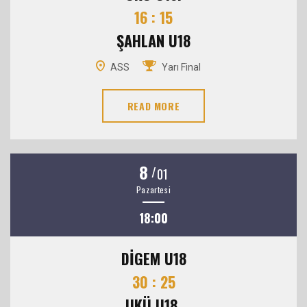
16 : 15
ŞAHLAN U18
ASS
Yarı Final
READ MORE
8
/
01
Pazartesi
18:00
DİGEM U18
30 : 25
UKÜ U18.