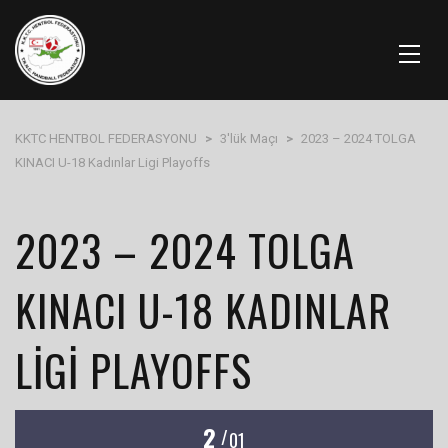
KKTC HENTBOL FEDERASYONU
>
3'lük Maçı
>
2023 – 2024 TOLGA
KINACI U-18 Kadınlar Ligi Playoffs
2023 – 2024 TOLGA
KINACI U-18 KADINLAR
LIGI PLAYOFFS
2
/
01