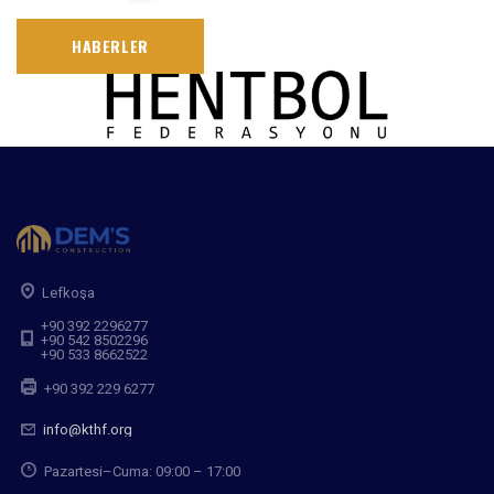
HABERLER
Lefkoşa
+90 392 2296277
+90 542 8502296
+90 533 8662522
+90 392 229 6277
info@kthf.org
Pazartesi–Cuma: 09:00 – 17:00