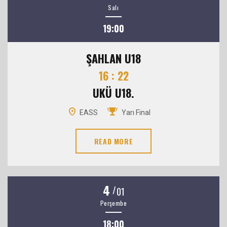
Salı
19:00
ŞAHLAN U18
16 : 22
UKÜ U18.
EASS
Yarı Final
READ MORE
4
/
01
Perşembe
18:00