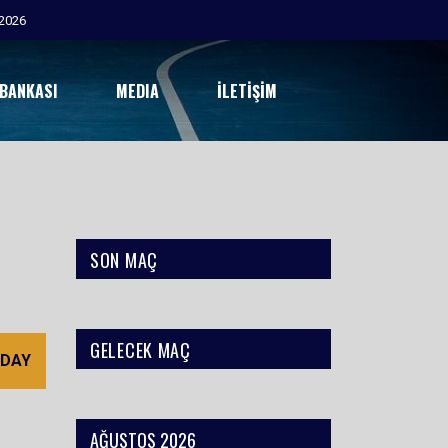
2026
 BANKASI
MEDIA
İLETIŞIM
SON MAÇ
GELECEK MAÇ
 DAY
AĞUSTOS 2026