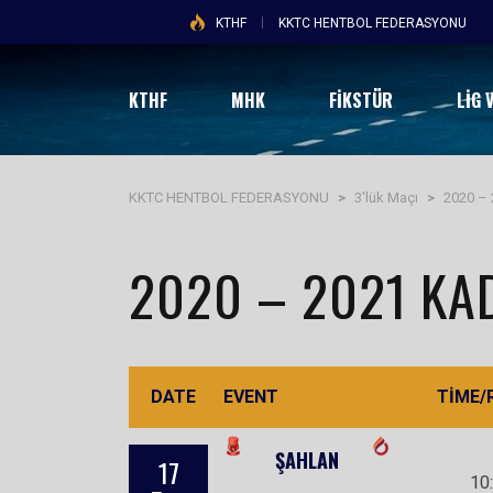
KTHF
KKTC HENTBOL FEDERASYONU
KTHF
MHK
FİKSTÜR
LIG 
KKTC HENTBOL FEDERASYONU
>
3'lük Maçı
>
2020 – 
2020 – 2021 KA
DATE
EVENT
TIME/
ŞAHLAN
17
10