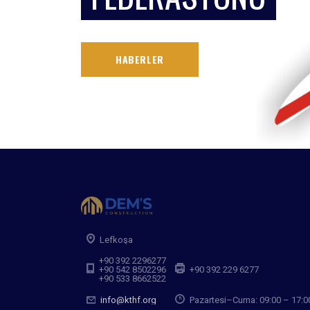
HABERLER
Lefkoşa
+90 392 2296277
+90 542 8502296
+90 392 229 6277
+90 533 8662522
info@kthf.org
Pazartesi–Cuma: 09:00 – 17:0