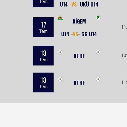
Tem
U14
-VS-
UKÜ U14
DİGEM
17
11
Tem
U14
-VS-
GG U14
18
KTHF
10
Tem
18
KTHF
11
Tem