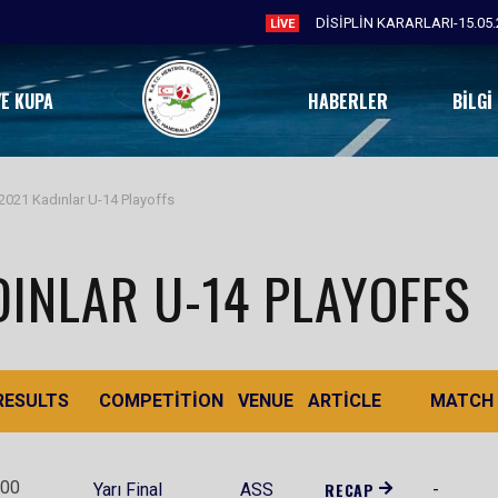
DİSİPLİN KARARLARI-15.05.
LIVE
VE KUPA
HABERLER
BILGI
2021 Kadınlar U-14 Playoffs
DINLAR U-14 PLAYOFFS
RESULTS
COMPETITION
VENUE
ARTICLE
MATCH
:00
RECAP
Yarı Final
ASS
-