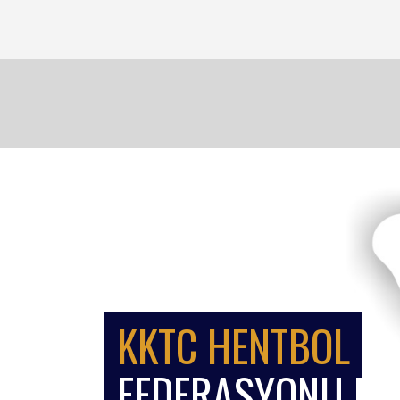
KKTC HENTBOL
FEDERASYONU