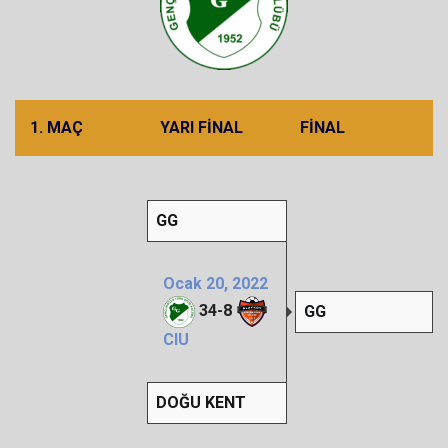
1. MAÇ
YARI FINAL
FINAL
GG
Ocak 20, 2022
34
-
8
GG
CIU
DOĞU KENT