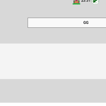
23:31
GG