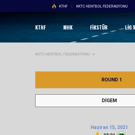
KTHF
KKTC HENTBOL FEDERASYONU
KTHF
MHK
FİKSTÜR
LIG 
KKTC HENTBOL FEDERASYONU
>
ROUND 1
DİGEM
Haziran 15, 2021