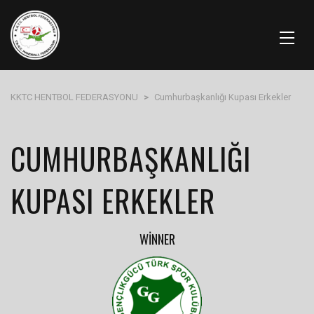
KKTC HENTBOL FEDERASYONU
>
Cumhurbaşkanlığı Kupası Erkekler
CUMHURBAŞKANLIĞI
KUPASI ERKEKLER
WINNER