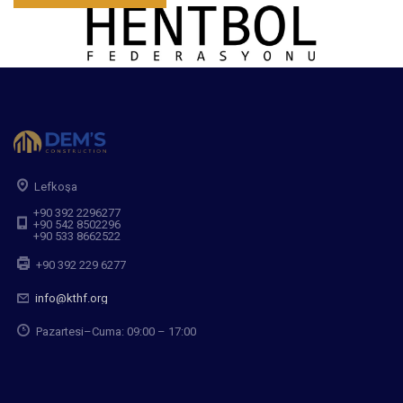
Lefkoşa
+90 392 2296277
+90 542 8502296
+90 533 8662522
+90 392 229 6277
info@kthf.org
Pazartesi–Cuma: 09:00 – 17:00