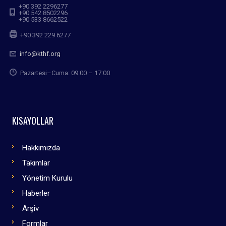
+90 392 2296277
+90 542 8502296
+90 533 8662522
+90 392 229 6277
info@kthf.org
Pazartesi–Cuma: 09:00 – 17:00
KISAYOLLAR
Hakkımızda
Takımlar
Yönetim Kurulu
Haberler
Arşiv
Formlar