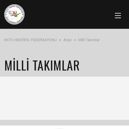
KKTC HENTBOL FEDERASYONU
>
Arşiv
>
Milli Takımlar
MILLI TAKIMLAR