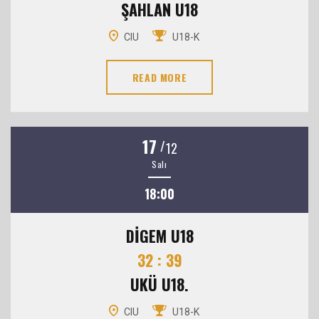
ŞAHLAN U18
CIU
U18-K
READ MORE
17
/
12
Salı
18:00
DİGEM U18
32 : 39
UKÜ U18.
CIU
U18-K