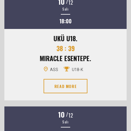
10
/
12
Salı
18:00
UKÜ U18.
38 : 39
MIRACLE ESENTEPE.
ASS
U18-K
READ MORE
10
/
12
Salı