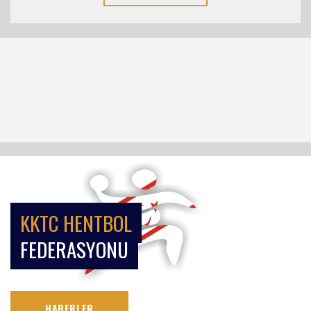
KKTC HENTBOL
FEDERASYONU
HABERLER