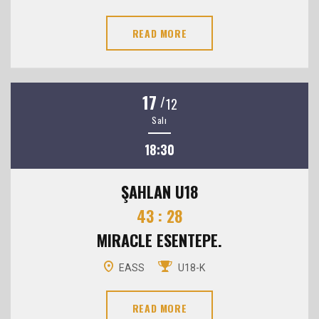
READ MORE
17
/
12
Salı
18:30
ŞAHLAN U18
43 : 28
MIRACLE ESENTEPE.
EASS
U18-K
READ MORE