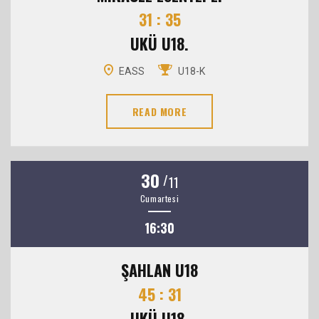
31 : 35
UKÜ U18.
EASS
U18-K
READ MORE
30
/
11
Cumartesi
16:30
ŞAHLAN U18
45 : 31
UKÜ U18.