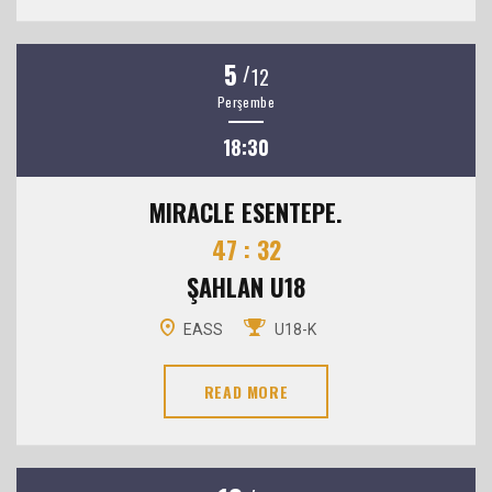
5
/
12
Perşembe
18:30
MIRACLE ESENTEPE.
47 : 32
ŞAHLAN U18
EASS
U18-K
READ MORE