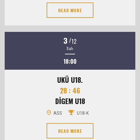
READ MORE
3
/
12
Salı
18:00
UKÜ U18.
28 : 46
DİGEM U18
ASS
U18-K
READ MORE