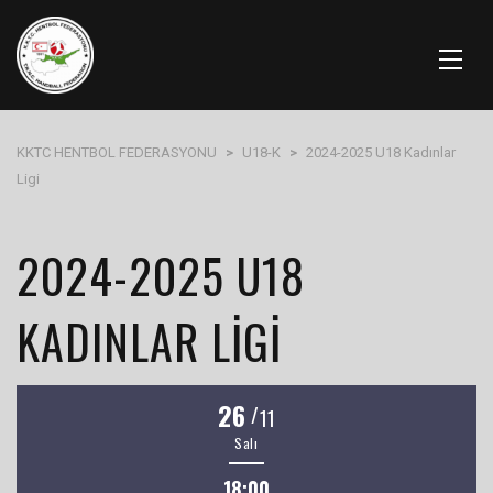
KKTC HENTBOL FEDERASYONU
>
U18-K
>
2024-2025 U18 Kadınlar
Ligi
2024-2025 U18
KADINLAR LIGI
26
/
11
Salı
18:00