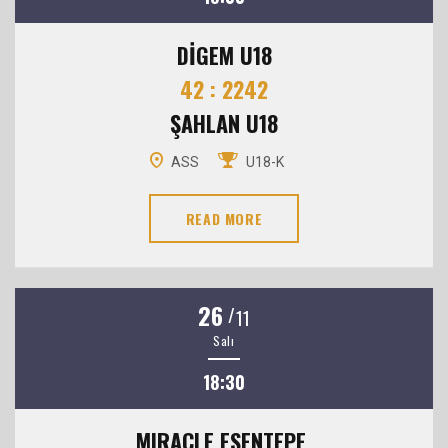
DİGEM U18
42 : 2242
ŞAHLAN U18
ASS
U18-K
READ MORE
26
/
11
Salı
18:30
MIRACLE ESENTEPE.