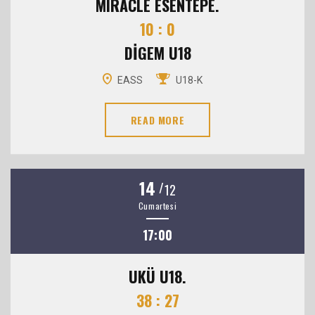
MIRACLE ESENTEPE.
10 : 0
DİGEM U18
EASS
U18-K
READ MORE
14
/
12
Cumartesi
17:00
UKÜ U18.
38 : 27