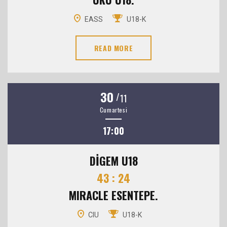
EASS
U18-K
READ MORE
30
/
11
Cumartesi
17:00
DİGEM U18
43 : 24
MIRACLE ESENTEPE.
CIU
U18-K