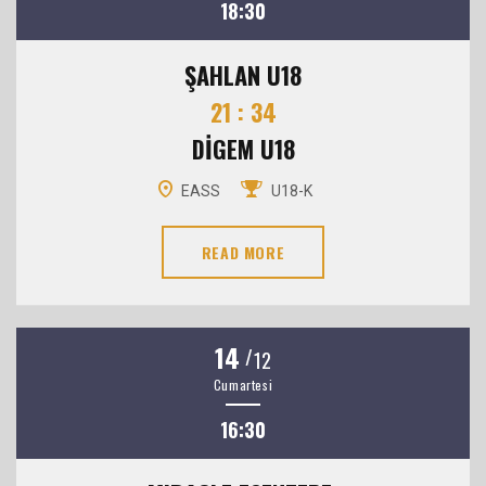
18:30
ŞAHLAN U18
21 : 34
DİGEM U18
EASS
U18-K
READ MORE
14
/
12
Cumartesi
16:30