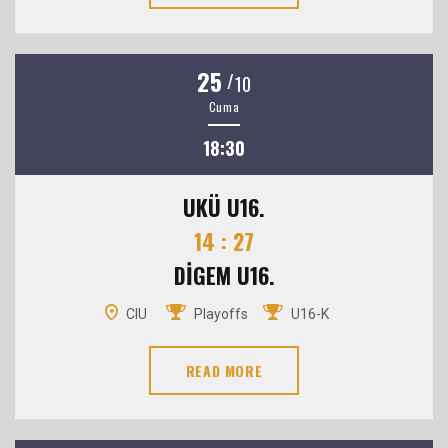
25
/
10
Cuma
18:30
UKÜ U16.
14 : 27
DİGEM U16.
CIU
Playoffs
U16-K
READ MORE