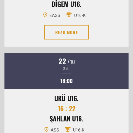
DİGEM U16.
EASS
U16-K
READ MORE
22
/
10
Salı
18:00
UKÜ U16.
16 : 22
ŞAHLAN U16.
ASS
U16-K