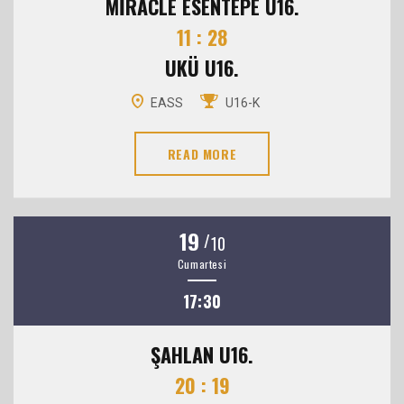
MİRACLE ESENTEPE U16.
11 : 28
UKÜ U16.
EASS
U16-K
READ MORE
19
/
10
Cumartesi
17:30
ŞAHLAN U16.
20 : 19