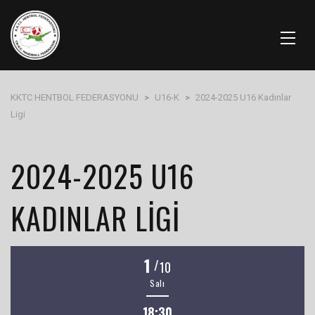
KKTC HENTBOL FEDERASYONU
>
U16-K
>
2024-2025 U16 Kadınlar
Ligi
2024-2025 U16
KADINLAR LIGI
1
/
10
Salı
18:30