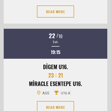
READ MORE
22
/
10
Salı
19:15
DİGEM U16.
23 : 21
MİRACLE ESENTEPE U16.
ASS
U16-K
READ MORE