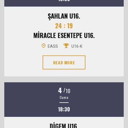
ŞAHLAN U16.
24 : 19
MİRACLE ESENTEPE U16.
EASS
U16-K
READ MORE
4
/
10
Cuma
18:30
DİGEM U16.