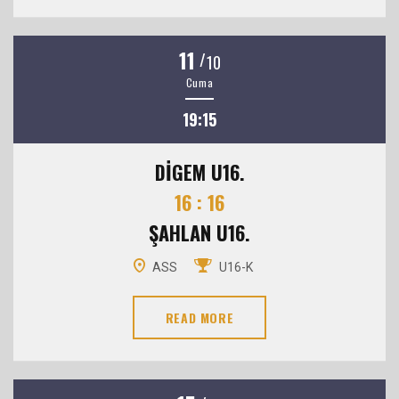
11
/
10
Cuma
19:15
DİGEM U16.
16 : 16
ŞAHLAN U16.
ASS
U16-K
READ MORE