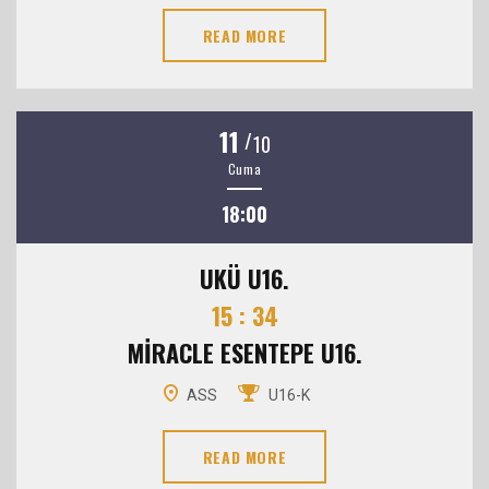
READ MORE
11
/
10
Cuma
18:00
UKÜ U16.
15 : 34
MİRACLE ESENTEPE U16.
ASS
U16-K
READ MORE