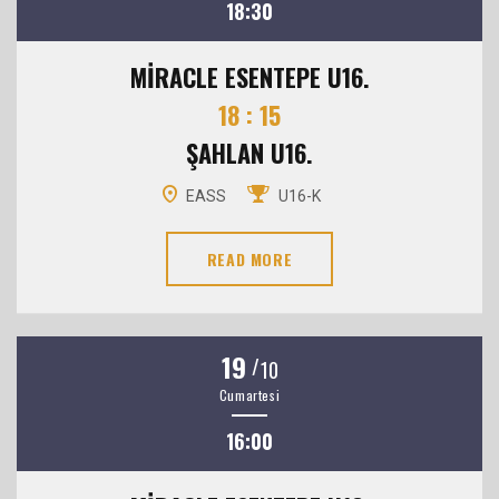
18:30
MİRACLE ESENTEPE U16.
18 : 15
ŞAHLAN U16.
EASS
U16-K
READ MORE
19
/
10
Cumartesi
16:00