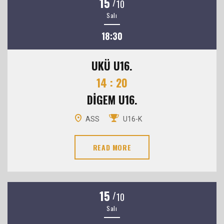
15
/
10
Salı
18:30
UKÜ U16.
14 : 20
DİGEM U16.
ASS
U16-K
READ MORE
15
/
10
Salı