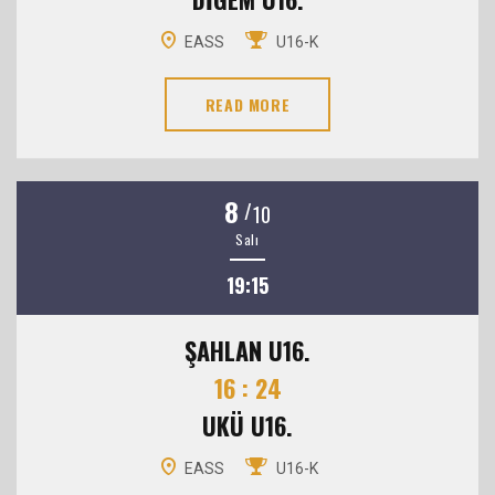
EASS
U16-K
READ MORE
8
/
10
Salı
19:15
ŞAHLAN U16.
16 : 24
UKÜ U16.
EASS
U16-K