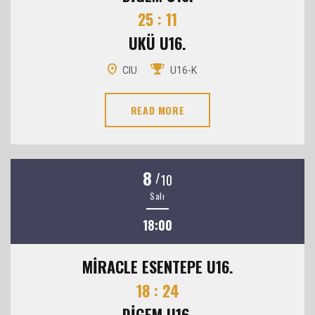
25 : 11
UKÜ U16.
CIU
U16-K
READ MORE
8
/
10
Salı
18:00
MİRACLE ESENTEPE U16.
18 : 24
DİGEM U16.