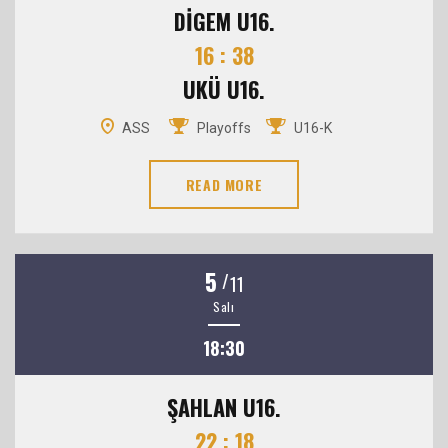
DİGEM U16.
16 : 38
UKÜ U16.
ASS
Playoffs
U16-K
READ MORE
5
/
11
Salı
18:30
ŞAHLAN U16.
22 : 18