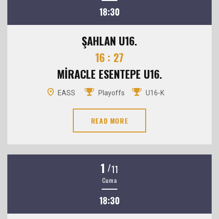
18:30
ŞAHLAN U16.
16 : 27
MİRACLE ESENTEPE U16.
EASS
Playoffs
U16-K
READ MORE
1
/
11
Cuma
18:30