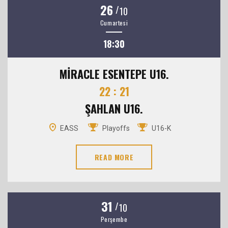
26
/
10
Cumartesi
18:30
MİRACLE ESENTEPE U16.
22 : 21
ŞAHLAN U16.
EASS
Playoffs
U16-K
READ MORE
31
/
10
Perşembe