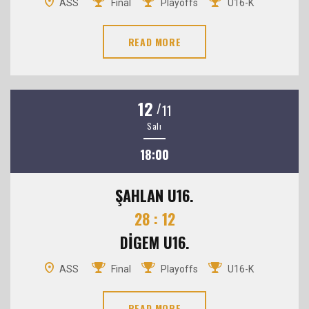
ASS
Final
Playoffs
U16-K
READ MORE
12
/
11
Salı
18:00
ŞAHLAN U16.
28 : 12
DİGEM U16.
ASS
Final
Playoffs
U16-K
READ MORE