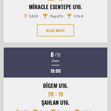
MİRACLE ESENTEPE U16.
EASS
Playoffs
U16-K
READ MORE
8
/
11
Cuma
18:00
DİGEM U16.
20 : 19
ŞAHLAN U16.