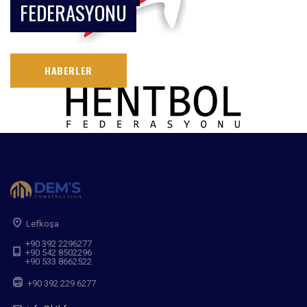
FEDERASYONU
HABERLER
Lefkoşa
+90 392 2296277
+90 542 8502296
+90 533 8662522
+90 392 229 6277