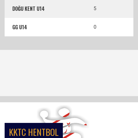
DOĞU KENT U14
5
GG U14
0
KKTC HENTBOL