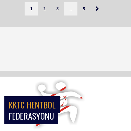
1
2
3
…
9
KKTC HENTBOL
FEDERASYONU