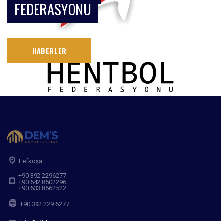
FEDERASYONU
HABERLER
Lefkoşa
+90 392 2296277
+90 542 8502296
+90 533 8662522
+90 392 229 6277