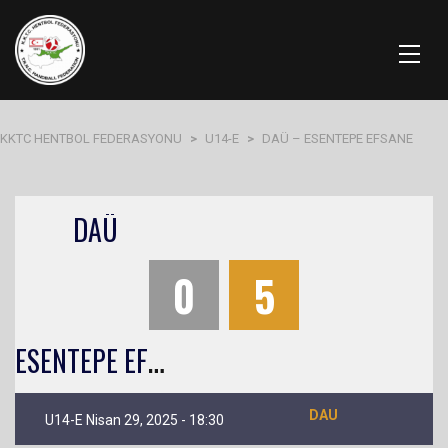
KKTC HENTBOL FEDERASYONU
>
U14-E
>
DAÜ – ESENTEPE EFSANE
DAÜ
0
5
E
SENTEPE EFSANE YETENEK AVCILARI DERNEĞİ
DAU
U14-E Nisan 29, 2025 - 18:30