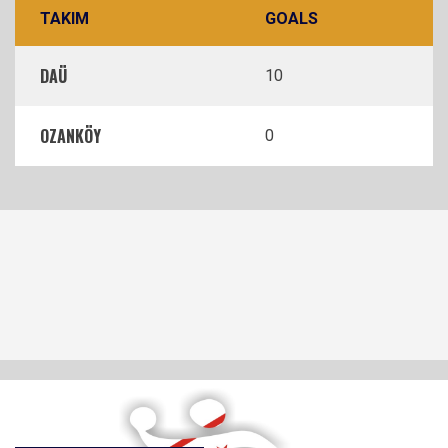
TAKIM
GOALS
DAÜ
10
OZANKÖY
0