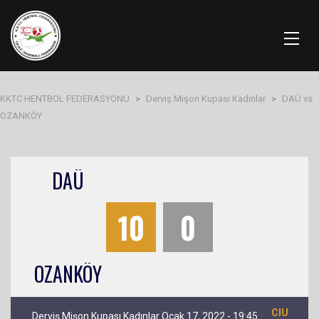
KKTC HENTBOL FEDERASYONU
>
Derviş Mişon Kupası Kadınlar
>
DAÜ vs
OZANKÖY
DAÜ
10
0
OZANKÖY
CIU
Derviş Mişon Kupası Kadınlar Ocak 17, 2022 - 19:45