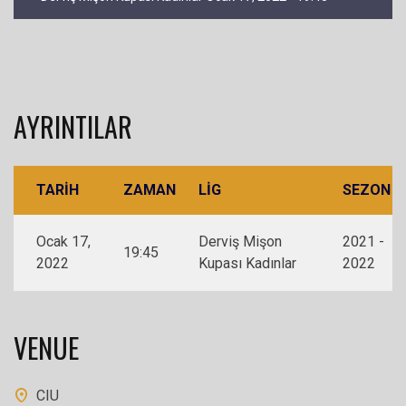
AYRINTILAR
TARIH
ZAMAN
LIG
SEZON
Ocak 17,
Derviş Mişon
2021 -
19:45
2022
Kupası Kadınlar
2022
VENUE
CIU