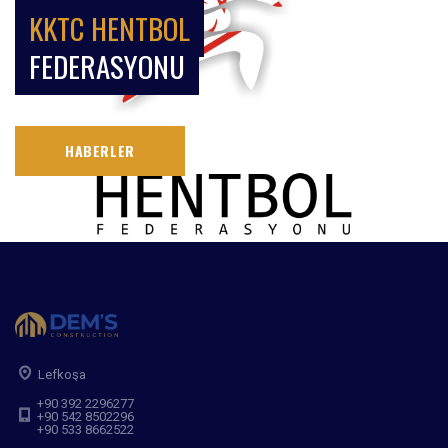
KKTC HENTBOL
FEDERASYONU
HABERLER
Lefkoşa
+90 392 2296277
+90 542 8502296
+90 533 8662522