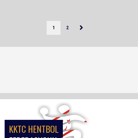
1
2
KKTC HENTBOL