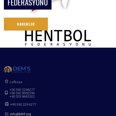
FEDERASYONU
HABERLER
Lefkoşa
+90 392 2296277
+90 542 8502296
+90 533 8662522
+90 392 229 6277
info@kthf.org