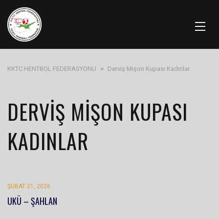
KKTC HENTBOL FEDERASYONU
>
Derviş Mişon Kupası Kadınlar
DERVIŞ MIŞON KUPASI
KADINLAR
ŞUBAT 21, 2026
UKÜ – ŞAHLAN