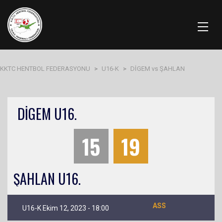
KKTC HENTBOL FEDERASYONU
>
U16-K
>
DİGEM vs ŞAHLAN
DİGEM U16.
15
19
ŞAHLAN U16.
ASS
U16-K Ekim 12, 2023 - 18:00