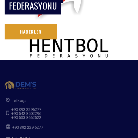
FEDERASYONU
HABERLER
Lefkoşa
+90 392 2296277
+90 542 8502296
+90 533 8662522
+90 392 229 6277