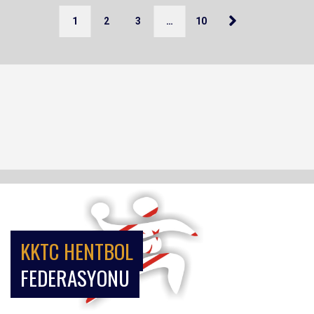
1
2
3
…
10
KKTC HENTBOL
FEDERASYONU