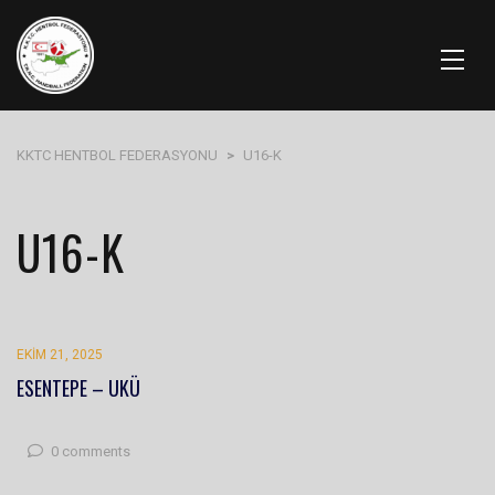
KKTC HENTBOL FEDERASYONU
>
U16-K
U16-K
EKIM 21, 2025
ESENTEPE – UKÜ
0 comments