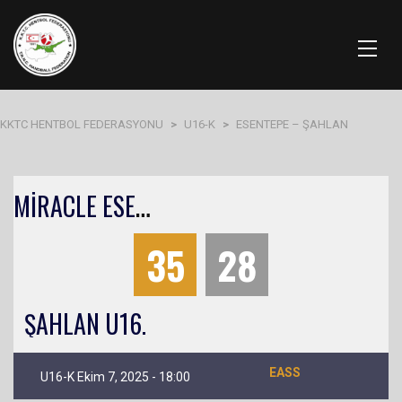
KKTC HENTBOL FEDERASYONU
>
U16-K
>
ESENTEPE – ŞAHLAN
M
İRACLE ESENTEPE U16.
35
28
ŞAHLAN U16.
EASS
U16-K Ekim 7, 2025 - 18:00