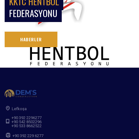
KKTC HENTBOL
FEDERASYONU
HABERLER
Lefkoşa
+90 392 2296277
+90 542 8502296
+90 533 8662522
+90 392 229 6277