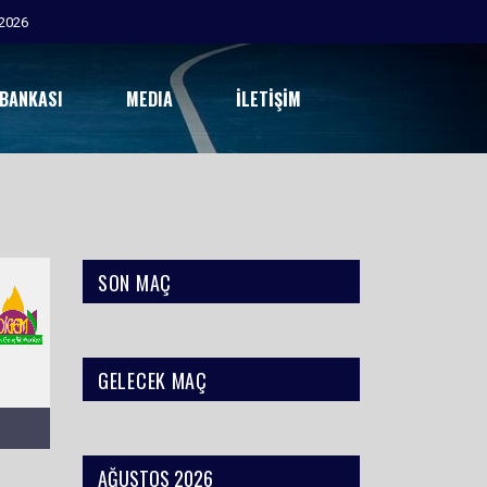
2026
 BANKASI
MEDIA
İLETIŞIM
SON MAÇ
GELECEK MAÇ
AĞUSTOS 2026