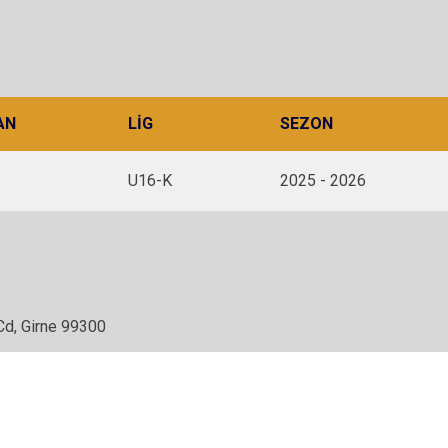
AN
LIG
SEZON
U16-K
2025 - 2026
Cd, Girne 99300