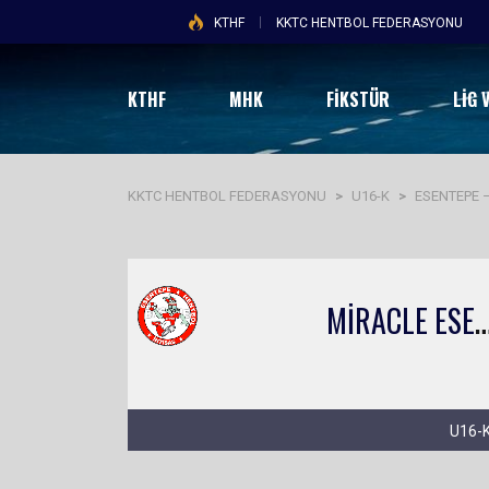
KTHF
KKTC HENTBOL FEDERASYONU
KTHF
MHK
FİKSTÜR
LIG 
KKTC HENTBOL FEDERASYONU
>
U16-K
>
ESENTEPE 
İRACLE ESENTEPE
U16-K