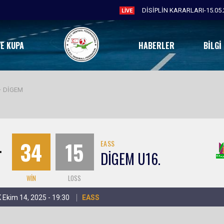
DİSİPLİN KARARLARI-15.05.
LIVE
VE KUPA
HABERLER
BILGI
– DİGEM
M
 U16.
34
15
EASS
DİGEM U16.
WIN
LOSS
 Ekim 14, 2025 - 19:30
EASS